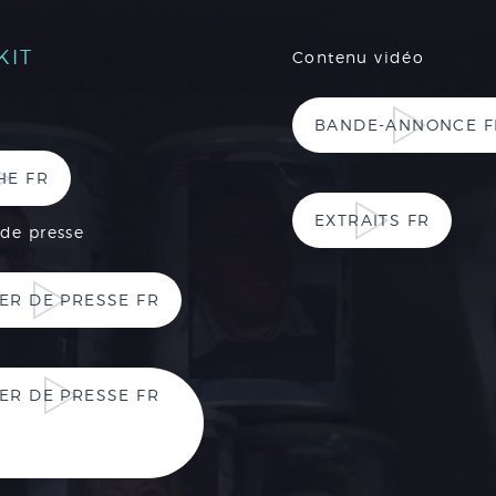
KIT
Contenu vidéo
BANDE-ANNONCE F
HE FR
EXTRAITS FR
 de presse
ER DE PRESSE FR
ER DE PRESSE FR