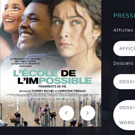
PRESS
Affiches
AFFIC
Dossiers
DOSSI
DOSSI
WORD