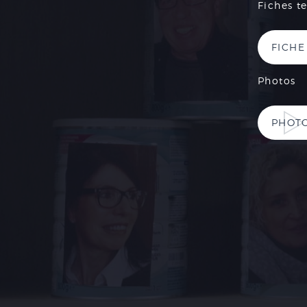
Fiches t
FICHE
Photos
PHOT